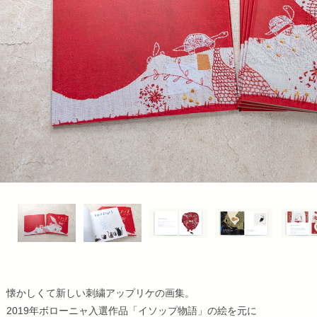
懐かしくて新しい刺繍アップリケの画集。
2019年ボローニャ入選作品「イソップ物語」の絵を元に