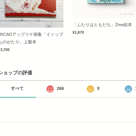
「ふたりはともだち」Zine絵本
¥1,870
MICAOアップリケ画集「イソップ
ものがたり」上製本
¥3,700
ショップの評価
すべて
266
0