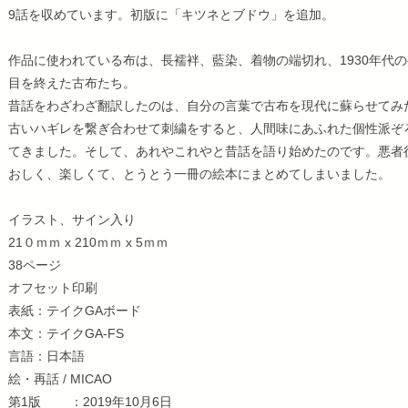
9話を収めています。初版に「キツネとブドウ」を追加。
作品に使われている布は、長襦袢、藍染、着物の端切れ、1930年代
目を終えた古布たち。
昔話をわざわざ翻訳したのは、自分の言葉で古布を現代に蘇らせてみ
古いハギレを繋ぎ合わせて刺繍をすると、人間味にあふれた個性派ぞ
てきました。そして、あれやこれやと昔話を語り始めたのです。悪者
おしく、楽しくて、とうとう一冊の絵本にまとめてしまいました。
イラスト、サイン入り
21０ｍｍ x 210ｍｍ x 5ｍｍ
38ページ
オフセット印刷
表紙：テイクGAボード
本文：テイクGA-FS
言語：日本語
絵・再話 / MICAO
第1版 ：2019年10月6日