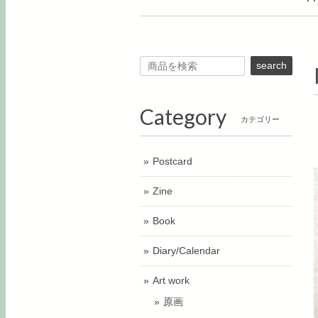
search
Category
カテゴリー
Postcard
Zine
Book
Diary/Calendar
Art work
原画