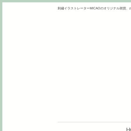
刺繡イラストレーターMICAOのオリジナル雑貨、z
H