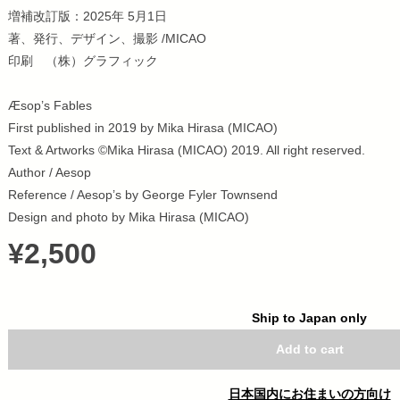
増補改訂版：2025年 5月1日
著、発行、デザイン、撮影 /MICAO
印刷 （株）グラフィック
Æsop’s Fables
First published in 2019 by Mika Hirasa (MICAO)
Text & Artworks ©Mika Hirasa (MICAO) 2019. All right reserved.
Author / Aesop
Reference / Aesop’s by George Fyler Townsend
Design and photo by Mika Hirasa (MICAO)
¥2,500
Ship to Japan only
Add to cart
日本国内にお住まいの方向け